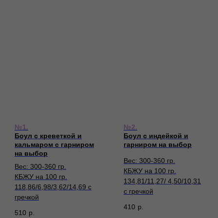
№1.
№2.
Боул с креветкой и
Боул с индейкой и
кальмаром с гарниром
гарниром на выбор
на выбор
Вес: 300-360 гр.
Вес: 300-360 гр.
КБЖУ на 100 гр.
КБЖУ на 100 гр.
134,81/11,27/ 4,50/10,31
118,86/6,98/3,62/14,69 с
с гречкой
гречкой
410
р.
510
р.