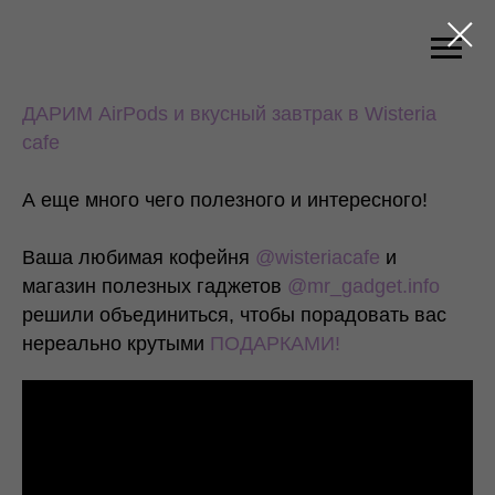
ДАРИМ AirPods и вкусный завтрак в Wisteria
cafe
А еще много чего полезного и интересного!
Ваша любимая кофейня
@wisteriacafe
и
магазин полезных гаджетов
@mr_gadget.info
решили объединиться, чтобы порадовать вас
нереально крутыми
ПОДАРКАМИ!